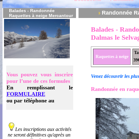
Balades - Randonnée
Randonnée Ra
Raquettes à neige Mercantour
Balades - Rando
Dalmas le Selva
Ta
Raquettes à neige
39
Vous pouvez vous inscrire
Venez découvrir les plus
pour l’une de ces formules
En remplissant le
Randonnée en raquet
FORMULAIRE
ou par téléphone au
Les inscriptions aux activités
ne seront définitives qu'après un