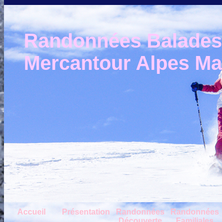
Randonnées Balades e
Mercantour Alpes Mar
Accueil
Présentation
Randonnées
Randonnées
Découverte
Familiales