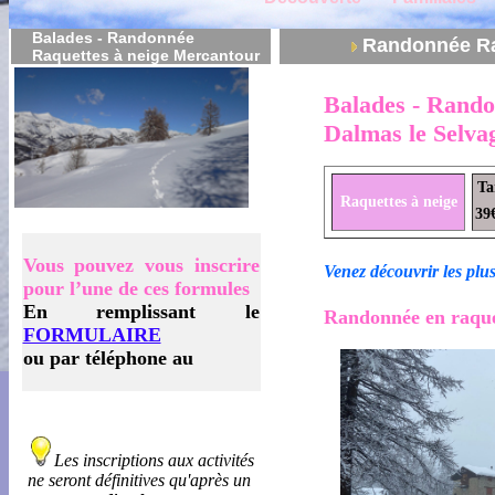
Balades - Randonnée
Randonnée Ra
Raquettes à neige Mercantour
Balades - Rando
Dalmas le Selva
Ta
Raquettes à neige
39
Vous pouvez vous inscrire
Venez découvrir les plus
pour l’une de ces formules
En remplissant le
Randonnée en raquet
FORMULAIRE
ou par téléphone au
Les inscriptions aux activités
ne seront définitives qu'après un