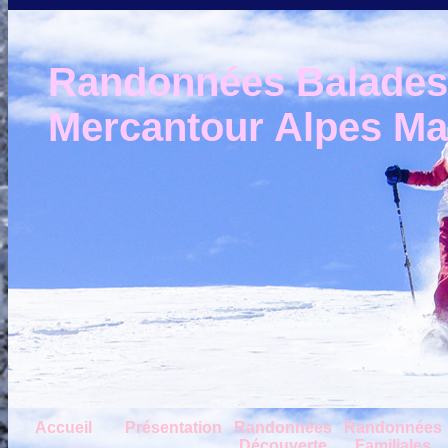
Randonnées Balades e
Mercantour Alpes Mar
Accueil
Présentation
Randonnées
Randonnées
Découverte
Familiales