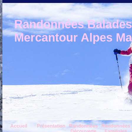
Randonnées Balades e
Mercantour Alpes Mar
Accueil
Présentation
Randonnées
Randonnées
Découverte
Familiales