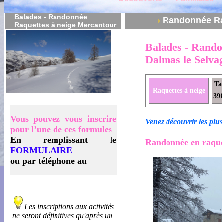
Balades - Randonnée
Randonnée Ra
Raquettes à neige Mercantour
Balades - Rando
Dalmas le Selva
Ta
Raquettes à neige
39
Vous pouvez vous inscrire
Venez découvrir les plus
pour l’une de ces formules
En remplissant le
Randonnée en raquet
FORMULAIRE
ou par téléphone au
Les inscriptions aux activités
ne seront définitives qu'après un